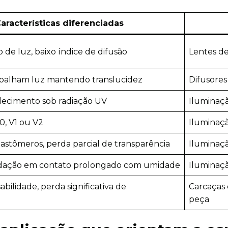
aracterísticas diferenciadas
o de luz, baixo índice de difusão
Lentes de
spalham luz mantendo translucidez
Difusores 
lecimento sob radiação UV
Iluminaçã
, V1 ou V2
Iluminaçã
astômeros, perda parcial de transparência
Iluminaçã
dação em contato prolongado com umidade
Iluminaç
bilidade, perda significativa de
Carcaças 
peça