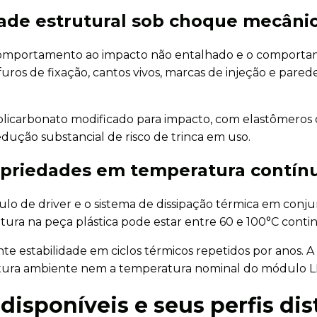
idade estrutural sob choque mecâni
o comportamento ao impacto não entalhado e o comport
furos de fixação, cantos vivos, marcas de injeção e pa
licarbonato modificado para impacto, com elastômeros
dução substancial de risco de trinca em uso.
ropriedades em temperatura contín
lo de driver e o sistema de dissipação térmica em conj
ura na peça plástica pode estar entre 60 e 100°C cont
estabilidade em ciclos térmicos repetidos por anos. A p
atura ambiente nem a temperatura nominal do módulo L
disponíveis e seus perfis dis