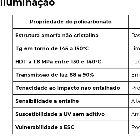
iluminação
Propriedade do policarbonato
Estrutura amorfa não cristalina
Bas
Tg em torno de 145 a 150°C
Lim
HDT a 1,8 MPa entre 130 e 140°C
Tem
Transmissão de luz 88 a 90%
Em 
Tenacidade ao impacto não entalhado
Pro
Sensibilidade a entalhe
A t
Suscetibilidade a UV sem aditivo
Ama
Vulnerabilidade a ESC
Pod