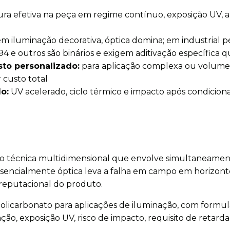
ra efetiva na peça em regime contínuo, exposição UV,
m iluminação decorativa, óptica domina; em industrial
4 e outros são binários e exigem aditivação específica 
sto personalizado:
para aplicação complexa ou volume si
custo total
o:
UV acelerado, ciclo térmico e impacto após condici
são técnica multidimensional que envolve simultaneamen
 essencialmente óptica leva a falha em campo em horizo
 reputacional do produto.
carbonato para aplicações de iluminação, com formulaçõ
o, exposição UV, risco de impacto, requisito de retar