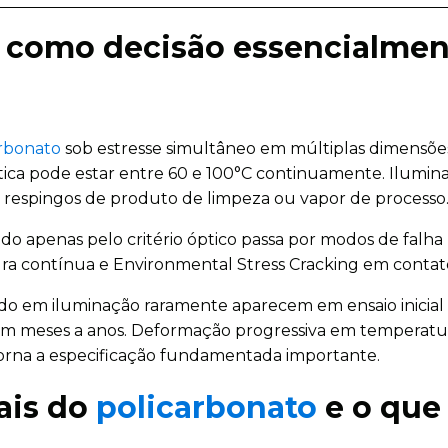
o como decisão essencialmen
arbonato
sob estresse simultâneo em múltiplas dimensõ
ástica pode estar entre 60 e 100°C continuamente. Ilumi
r respingos de produto de limpeza ou vapor de processo
do apenas pelo critério óptico passa por modos de falha
ra contínua e Environmental Stress Cracking em contat
do em iluminação raramente aparecem em ensaio inicial
 meses a anos. Deformação progressiva em temperatura 
 torna a especificação fundamentada importante.
ais do
policarbonato
e o que