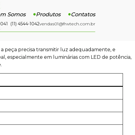
m Somos
Produtos
Contatos
1041 (11) 4544-1042
vendas01@frwtech.com.br
a peça precisa transmitir luz adequadamente, e
eal, especialmente em luminárias com LED de potência,
.