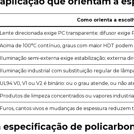
 aplicação que orientam a es
Como orienta a escol
Lente direcionada exige PC transparente; difusor exige 
Acima de 100°C contínuo, graus com maior HDT podem s
Iluminação semi-externa exige estabilização; externa di
Iluminação industrial com substituição regular de lâmpa
UL94 V0, V1 ou V2 é binário: ou o grau atende, ou não a
Produtos de limpeza concentrados ou vapores industriai
Furos, cantos vivos e mudanças de espessura reduzem t
 especificação de policarbo