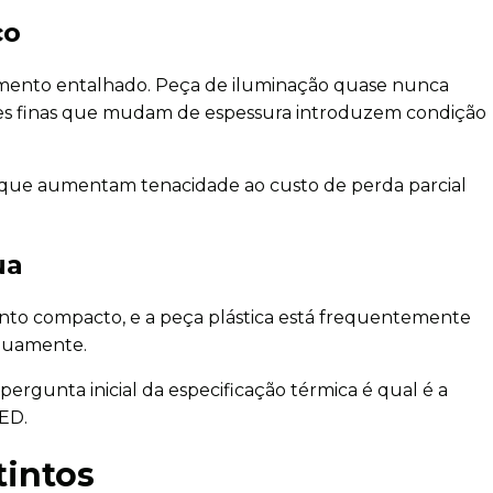
co
amento entalhado. Peça de iluminação quase nunca
redes finas que mudam de espessura introduzem condição
 que aumentam tenacidade ao custo de perda parcial
ua
unto compacto, e a peça plástica está frequentemente
inuamente.
ergunta inicial da especificação térmica é qual é a
ED.
tintos