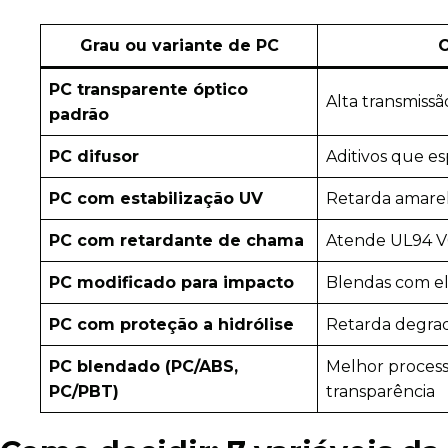
Grau ou variante de PC
C
PC transparente óptico
Alta transmissã
padrão
PC difusor
Aditivos que e
PC com estabilização UV
Retarda amare
PC com retardante de chama
Atende UL94 V0
PC modificado para impacto
Blendas com el
PC com proteção a hidrólise
Retarda degra
PC blendado (PC/ABS,
Melhor processa
PC/PBT)
transparência