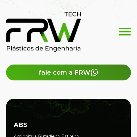
fale com a FRW
ABS
Acrilonitrila Butadieno Estireno